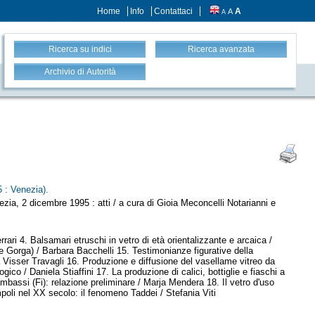
Home
Info
Contattaci
A
A
A
Ricerca su indici
Ricerca avanzata
Archivio di Autorità