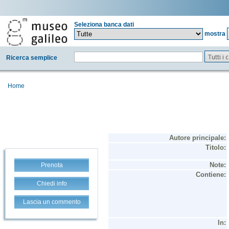
Seleziona banca dati
mostra
Tutti i
Ricerca semplice
Home
Prenota
Chiedi info
Lascia un commento