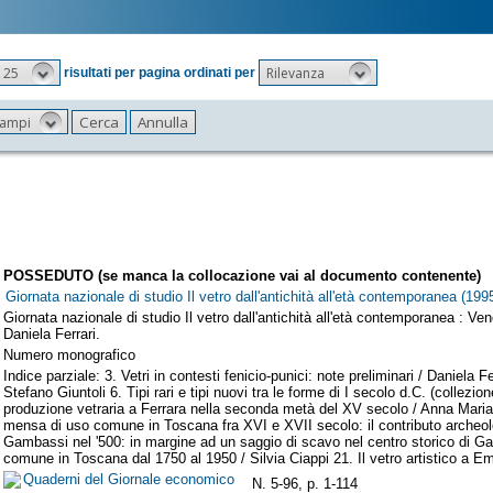
25
Rilevanza
risultati per pagina ordinati per
 campi