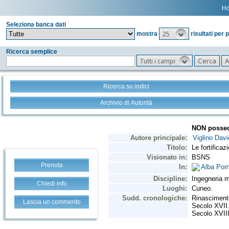
H
Seleziona banca dati
25
mostra
risultati per 
Ricerca semplice
Tutti i campi
Ricerca su indici
Archivio di Autorità
Prenota
Chiedi info
Lascia un commento