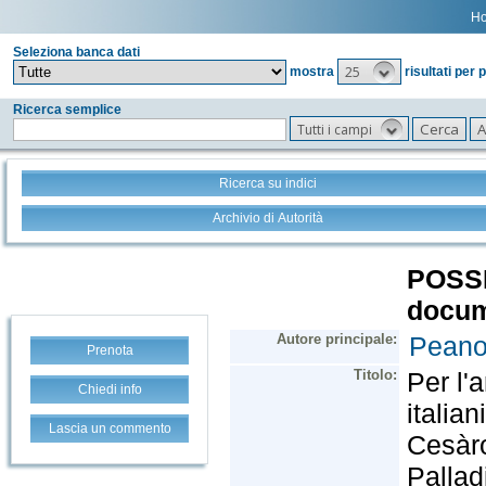
H
Seleziona banca dati
25
mostra
risultati per 
Ricerca semplice
Tutti i campi
Ricerca su indici
Archivio di Autorità
Prenota
Chiedi info
Lascia un commento