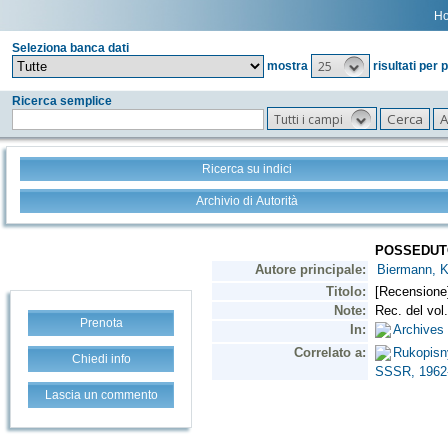
H
Seleziona banca dati
25
mostra
risultati per 
Ricerca semplice
Tutti i campi
Ricerca su indici
Archivio di Autorità
Prenota
Chiedi info
Lascia un commento