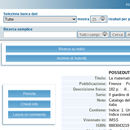
H
Seleziona banca dati
25
mostra
risultati per 
Ricerca semplice
Tutti i campi
Ricerca su indici
Archivio di Autorità
Prenota
Chiedi info
Lascia un commento