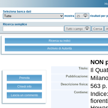
H
Seleziona banca dati
25
mostra
risultati per 
Ricerca semplice
Tutti i campi
Ricerca su indici
Archivio di Autorità
Prenota
Chiedi info
Lascia un commento