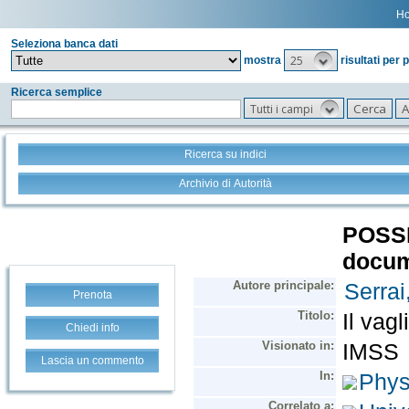
H
Seleziona banca dati
25
mostra
risultati per 
Ricerca semplice
Tutti i campi
Ricerca su indici
Archivio di Autorità
Prenota
Chiedi info
Lascia un commento