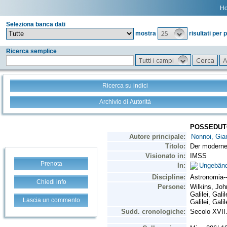
H
Seleziona banca dati
25
mostra
risultati per 
Ricerca semplice
Tutti i campi
Ricerca su indici
Archivio di Autorità
Prenota
Chiedi info
Lascia un commento