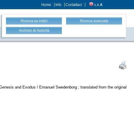
Home
Info
Contattaci
A
A
A
Ricerca su indici
Ricerca avanzata
Archivio di Autorità