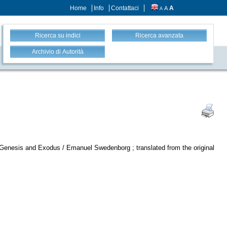
Home
Info
Contattaci
A
A
A
Ricerca su indici
Ricerca avanzata
Archivio di Autorità