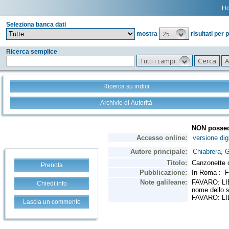
H
Seleziona banca dati
25
mostra
risultati per 
Ricerca semplice
Tutti i campi
Ricerca su indici
Archivio di Autorità
Prenota
Chiedi info
Lascia un commento