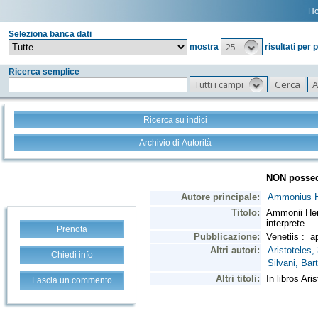
H
Seleziona banca dati
25
mostra
risultati per 
Ricerca semplice
Tutti i campi
Ricerca su indici
Archivio di Autorità
Prenota
Chiedi info
Lascia un commento