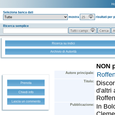
H
Seleziona banca dati
25
mostra
risultati per 
Ricerca semplice
Tutti i campi
Ricerca su indici
Archivio di Autorità
Prenota
Chiedi info
Lascia un commento