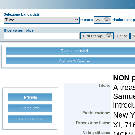
H
Seleziona banca dati
25
mostra
risultati per 
Ricerca semplice
Tutti i campi
Ricerca su indici
Archivio di Autorità
Prenota
Chiedi info
Lascia un commento