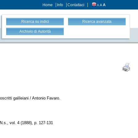
Home
Info
Contattaci
A
A
A
Ricerca su indici
Ricerca avanzata
Archivio di Autorità