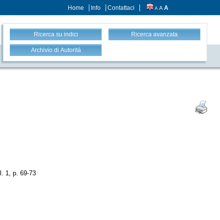
Home
Info
Contattaci
A
A
A
Ricerca su indici
Ricerca avanzata
Archivio di Autorità