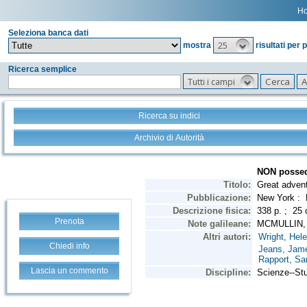
H
Seleziona banca dati
25
mostra
risultati per 
Ricerca semplice
Tutti i campi
Ricerca su indici
Archivio di Autorità
Prenota
Chiedi info
Lascia un commento