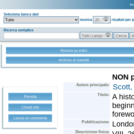
H
Seleziona banca dati
25
mostra
risultati per 
Ricerca semplice
Tutti i campi
Ricerca su indici
Archivio di Autorità
Prenota
Chiedi info
Lascia un commento