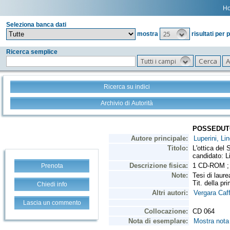
H
Seleziona banca dati
25
mostra
risultati per 
Ricerca semplice
Tutti i campi
Ricerca su indici
Archivio di Autorità
Prenota
Chiedi info
Lascia un commento