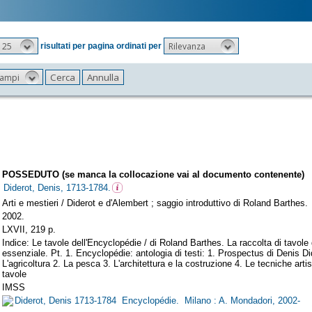
25
Rilevanza
risultati per pagina ordinati per
 campi