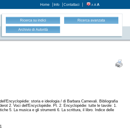
Home
Info
Contattaci
A
A
A
Ricerca su indici
Ricerca avanzata
Archivio di Autorità