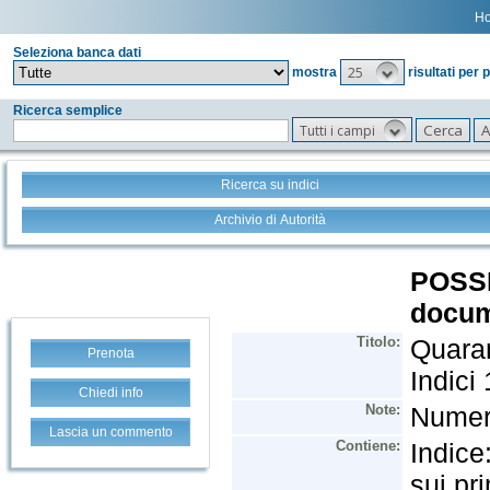
H
Seleziona banca dati
25
mostra
risultati per 
Ricerca semplice
Tutti i campi
Ricerca su indici
Archivio di Autorità
Prenota
Chiedi info
Lascia un commento