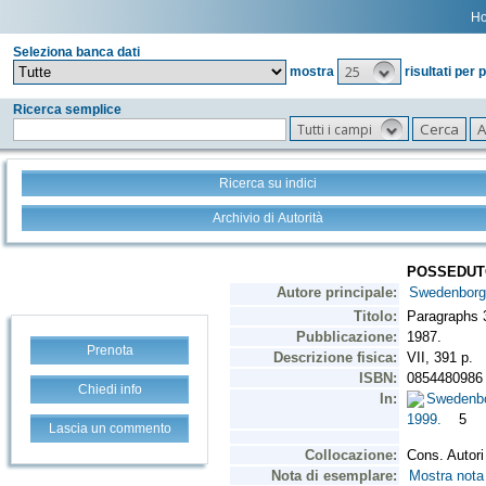
H
Seleziona banca dati
25
mostra
risultati per 
Ricerca semplice
Tutti i campi
Ricerca su indici
Archivio di Autorità
Prenota
Chiedi info
Lascia un commento