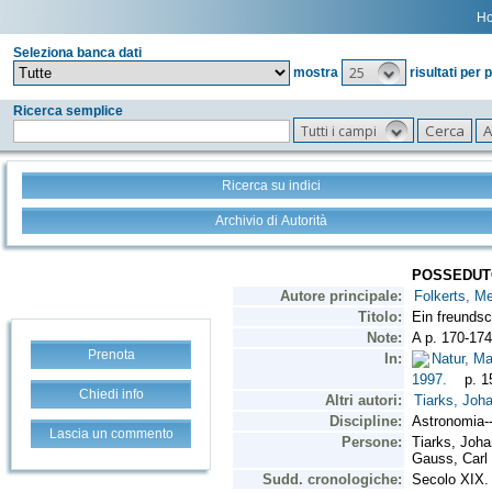
H
Seleziona banca dati
25
mostra
risultati per 
Ricerca semplice
Tutti i campi
Ricerca su indici
Archivio di Autorità
Prenota
Chiedi info
Lascia un commento