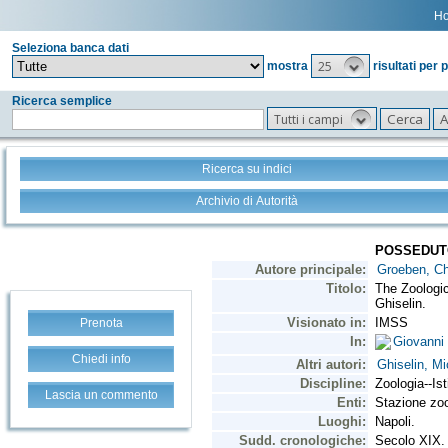
H
Seleziona banca dati
25
mostra
risultati per 
Ricerca semplice
Tutti i campi
Ricerca su indici
Archivio di Autorità
Prenota
Chiedi info
Lascia un commento