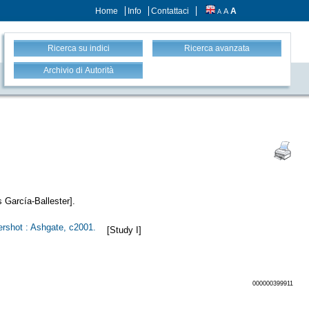
Home
Info
Contattaci
A
A
A
Ricerca su indici
Ricerca avanzata
Archivio di Autorità