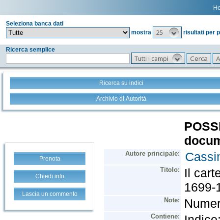
H
Seleziona banca dati
25
mostra
risultati per 
Ricerca semplice
Tutti i campi
Ricerca su indici
Archivio di Autorità
Prenota
Chiedi info
Lascia un commento