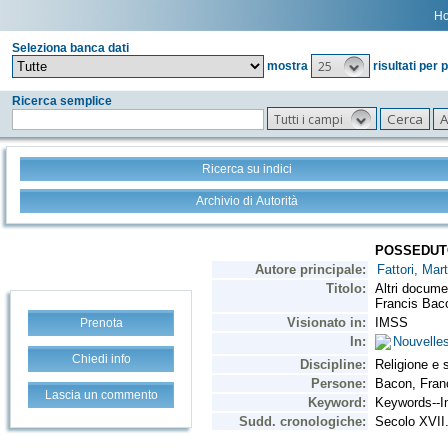
H
Seleziona banca dati
25
mostra
risultati per 
Ricerca semplice
Tutti i campi
Ricerca su indici
Archivio di Autorità
Prenota
Chiedi info
Lascia un commento