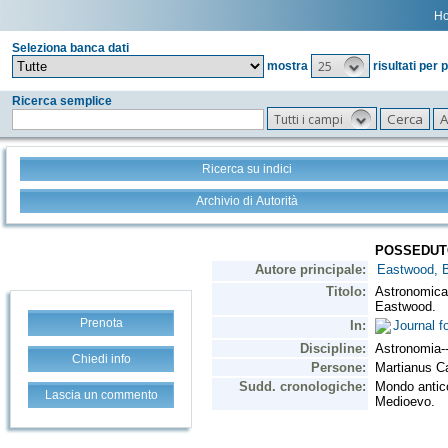
H
Seleziona banca dati
25
mostra
risultati per 
Ricerca semplice
Tutti i campi
Ricerca su indici
Archivio di Autorità
Prenota
Chiedi info
Lascia un commento