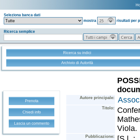
H
Seleziona banca dati
25
mostra
risultati per 
Ricerca semplice
Tutti i campi
Ricerca su indici
Archivio di Autorità
Prenota
Chiedi info
Lascia un commento