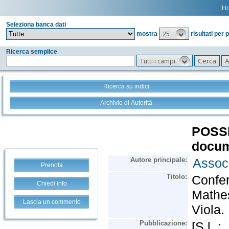
H
Seleziona banca dati
25
mostra
risultati per 
Ricerca semplice
Tutti i campi
Ricerca su indici
Archivio di Autorità
Prenota
Chiedi info
Lascia un commento