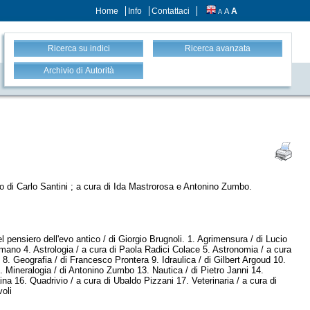
Home
Info
Contattaci
A
A
A
Ricerca su indici
Ricerca avanzata
Archivio di Autorità