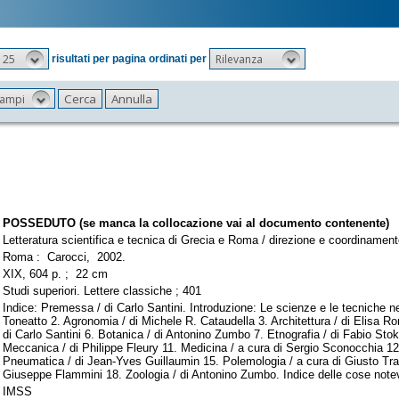
25
Rilevanza
risultati per pagina ordinati per
 campi