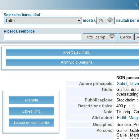
H
Seleziona banca dati
25
mostra
risultati per 
Ricerca semplice
Tutti i campi
Ricerca su indici
Archivio di Autorità
Prenota
Chiedi info
Lascia un commento