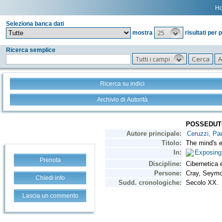
H
Seleziona banca dati
25
mostra
risultati per 
Ricerca semplice
Tutti i campi
Ricerca su indici
Archivio di Autorità
Prenota
Chiedi info
Lascia un commento