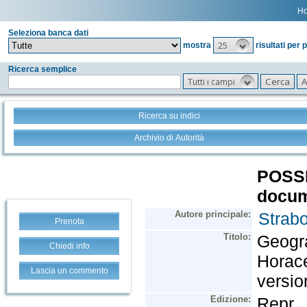
H
Seleziona banca dati
25
mostra
risultati per 
Ricerca semplice
Tutti i campi
Ricerca su indici
Archivio di Autorità
Prenota
Chiedi info
Lascia un commento