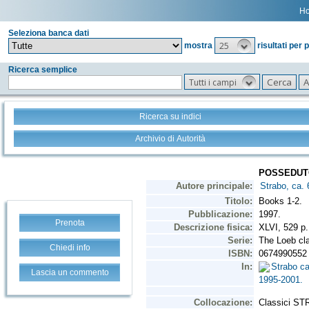
H
Seleziona banca dati
25
mostra
risultati per 
Ricerca semplice
Tutti i campi
Ricerca su indici
Archivio di Autorità
Prenota
Chiedi info
Lascia un commento