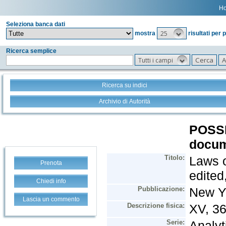
H
Seleziona banca dati
25
mostra
risultati per 
Ricerca semplice
Tutti i campi
Ricerca su indici
Archivio di Autorità
Prenota
Chiedi info
Lascia un commento