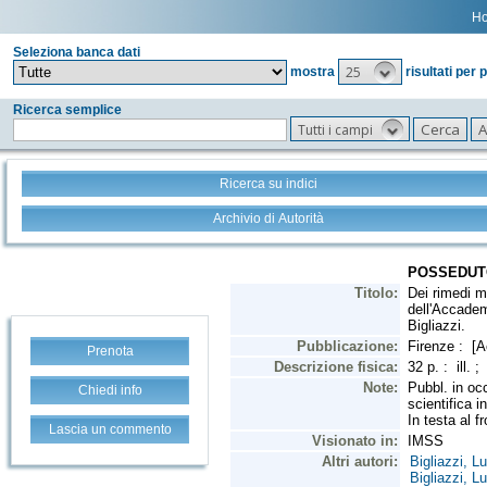
H
Seleziona banca dati
25
mostra
risultati per 
Ricerca semplice
Tutti i campi
Ricerca su indici
Archivio di Autorità
Prenota
Chiedi info
Lascia un commento