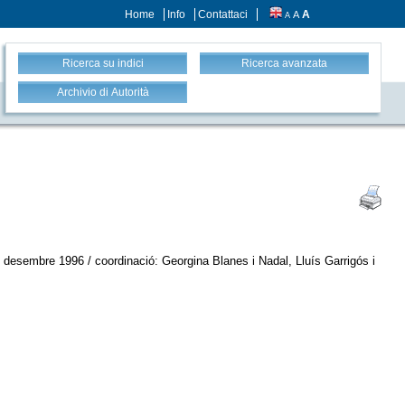
Home
Info
Contattaci
A
A
A
Ricerca su indici
Ricerca avanzata
Archivio di Autorità