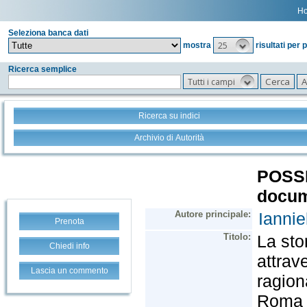
H
Seleziona banca dati
25
mostra
risultati per 
Ricerca semplice
Tutti i campi
Ricerca su indici
Archivio di Autorità
Prenota
Chiedi info
Lascia un commento