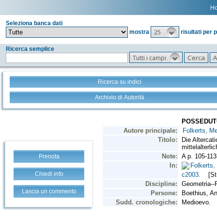
H
Seleziona banca dati
25
mostra
risultati per 
Ricerca semplice
Tutti i campi
Ricerca su indici
Archivio di Autorità
Prenota
Chiedi info
Lascia un commento