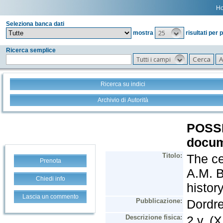
H
Seleziona banca dati
25
mostra
risultati per 
Ricerca semplice
Tutti i campi
Ricerca su indici
Archivio di Autorità
Prenota
Chiedi info
Lascia un commento