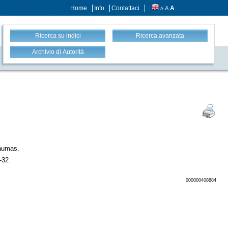
Home
Info
Contattaci
A
A
A
Ricerca su indici
Ricerca avanzata
Archivio di Autorità