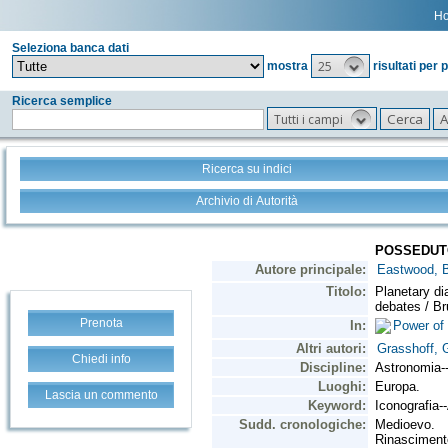
H
Seleziona banca dati
25
mostra
risultati per 
Ricerca semplice
Tutti i campi
Ricerca su indici
Archivio di Autorità
Prenota
Chiedi info
Lascia un commento