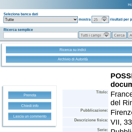
H
Seleziona banca dati
25
mostra
risultati per 
Ricerca semplice
Tutti i campi
Ricerca su indici
Archivio di Autorità
Prenota
Chiedi info
Lascia un commento