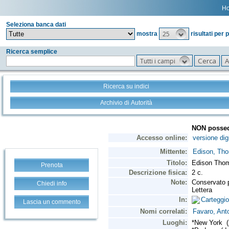
H
Seleziona banca dati
25
mostra
risultati per 
Ricerca semplice
Tutti i campi
Ricerca su indici
Archivio di Autorità
Prenota
Chiedi info
Lascia un commento