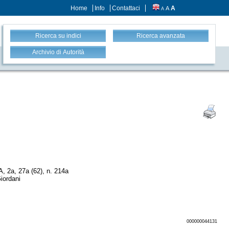
Home
Info
Contattaci
A
A
A
Ricerca su indici
Ricerca avanzata
Archivio di Autorità