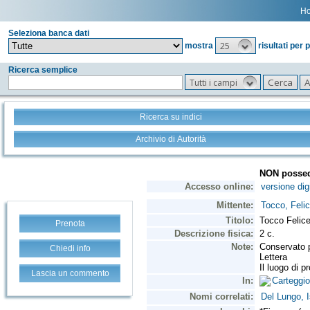
H
Seleziona banca dati
25
mostra
risultati per 
Ricerca semplice
Tutti i campi
Ricerca su indici
Archivio di Autorità
Prenota
Chiedi info
Lascia un commento