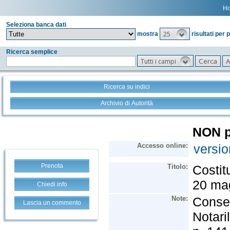
H
Seleziona banca dati
25
mostra
risultati per 
Ricerca semplice
Tutti i campi
Ricerca su indici
Archivio di Autorità
Prenota
Chiedi info
Lascia un commento