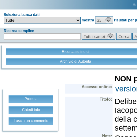
H
Seleziona banca dati
25
mostra
risultati per 
Ricerca semplice
Tutti i campi
Ricerca su indici
Archivio di Autorità
Prenota
Chiedi info
Lascia un commento