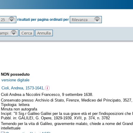
25
Rilevanza
risultati per pagina ordinati per
 campi