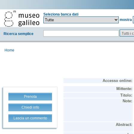
Seleziona banca dati
mostra
Tutti i
Ricerca semplice
Home
Prenota
Chiedi info
Lascia un commento